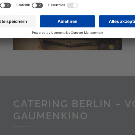
GRILL-CATERING
CATERING BERLIN – 
GAUMENKINO