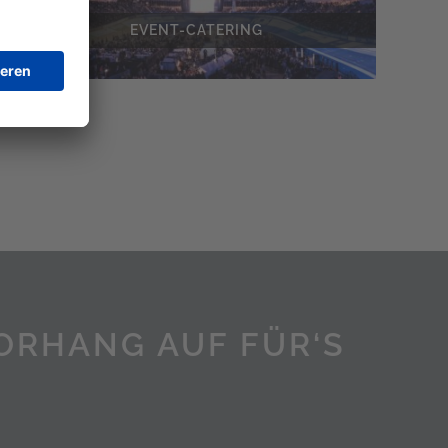
EVENT-CATERING
VORHANG AUF FÜR‘S