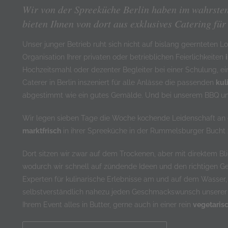
Wir von der Spreeküche Berlin haben im wahrste
bieten Ihnen von dort aus exklusives Catering fü
Unser junger Betrieb ruht sich nicht auf bislang geernteten 
Organisation Ihrer privaten oder betrieblichen Feierlichkeiten
Hochzeitsmahl oder dezenter Begleiter bei einer Schulung, ei
Caterer in Berlin inszeniert für alle Anlässe die passenden
kul
abgestimmt wie ein gutes Gemälde. Und bei unserem BBQ und
Wir legen sieben Tage die Woche kochende Leidenschaft an 
marktfrisch
in ihrer Spreeküche in der Rummelsburger Bucht 
Dort sitzen wir zwar auf dem Trockenen, aber mit direktem Bl
wodurch wir schnell auf zündende Ideen und den richtigen 
Experten für kulinarische Erlebnisse am und auf dem Wasser,
selbstverständlich nahezu jeden Geschmackswunsch unserer K
Ihrem Event alles in Butter, gerne auch in einer rein
vegetaris