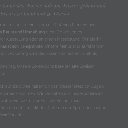
n Sinne des Wortes nah am Wasser gebaut und
r Events zu Land und zu Wasser.
Lorbeeren aus, wenn es um die Catering Planung und
in Berlin und Umgebung
geht. Ob opulentes
ner Ausstellung oder an einem Messestand ­ Wir als Ihr
inarischen Höhepunkte
! Unsere Menüs sind aufeinander
 Live Cooking wird das Essen zum echten Erlebnis.
den Tag. Unsere Spreeköche bereiten alle Speisen
zu.
ick auf die Spree haben wir das Wasser stets vor Augen,
Geschmack kommen. Wir verstehen uns insbesondere als
 wobei wir über unsere frische Küche hinaus
unden erfüllen! Mit den Caterern der Spreeküche ist bei
chen
Variante.